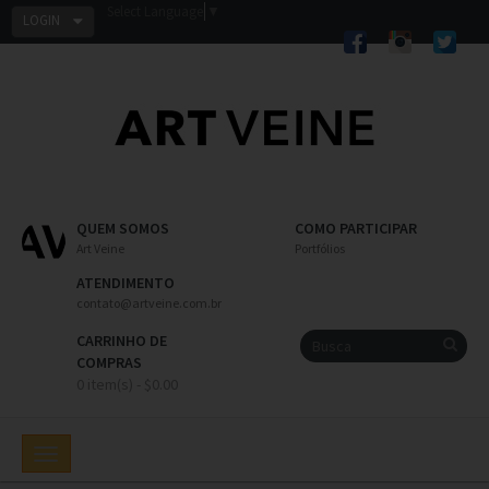
Select Language
▼
LOGIN
QUEM SOMOS
COMO PARTICIPAR
Art Veine
Portfólios
ATENDIMENTO
contato@artveine.com.br
CARRINHO DE
COMPRAS
0 item(s) - $0.00
Toggle
navigation