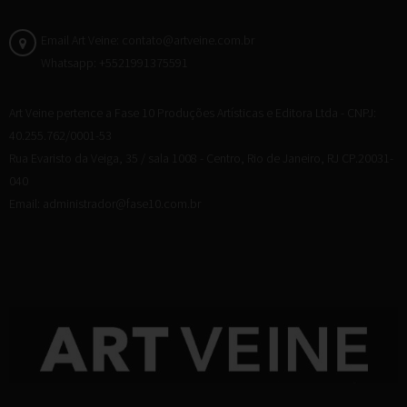
Email Art Veine: contato@artveine.com.br
Whatsapp: +5521991375591
Art Veine pertence a Fase 10 Produções Artísticas e Editora Ltda - CNPJ:
40.255.762/0001-53
Rua Evaristo da Veiga, 35 / sala 1008 - Centro, Rio de Janeiro, RJ CP.20031-
040
Email: administrador@fase10.com.br