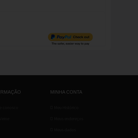
ORMAÇÃO
MINHA CONTA
e conosco
Meu Histórico
 Veine
Meus endereços
Meus dados