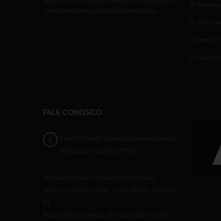
bem como na difusão/fomento de repertórios
Responsa
consistentes no campo das artes visuais.
Termo d
Terms of
Política
FALE CONOSCO
Email Art Veine: contato@artveine.com.br
Whatsapp: +5521991375591
Art Veine pertence a Fase 10 Produções
Artísticas e Editora Ltda - CNPJ: 40.255.762/0001-
53
Rua Evaristo da Veiga, 35 / sala 1008 - Centro,