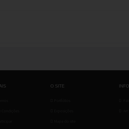
AIS
O SITE
INF
omos
Portfólios
Fal
e Condições
Exposições
Art
ticipar
Mapa do site