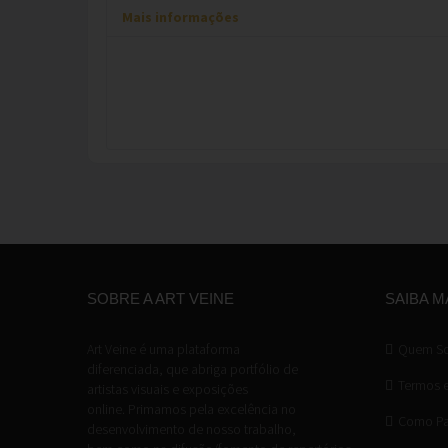
Mais informações
SOBRE A ART VEINE
SAIBA M
Art Veine é uma plataforma
Quem S
diferenciada, que abriga portfólio de
Termos 
artistas visuais e exposições
online. Primamos pela excelência no
Como Par
desenvolvimento de nosso trabalho,