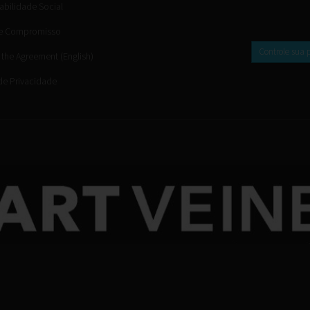
bilidade Social
e Compromisso
Controle sua 
 the Agreement (English)
 de Privacidade