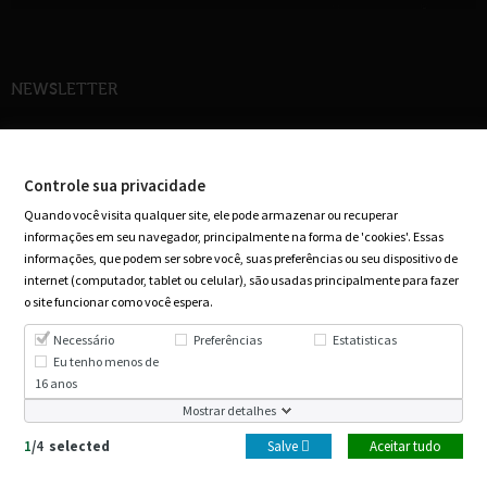
NEWSLETTER
Cadastre-se em nossa newsletter e receba ofertas especiais em seu e-mail
Controle sua privacidade
Quando você visita qualquer site, ele pode armazenar ou recuperar
informações em seu navegador, principalmente na forma de 'cookies'. Essas
informações, que podem ser sobre você, suas preferências ou seu dispositivo de
internet (computador, tablet ou celular), são usadas principalmente para fazer
o site funcionar como você espera.
Necessário
Preferências
Estatisticas
Eu tenho menos de
16 anos
Mostrar detalhes
1
/
4
selected
Salve 
Aceitar tudo