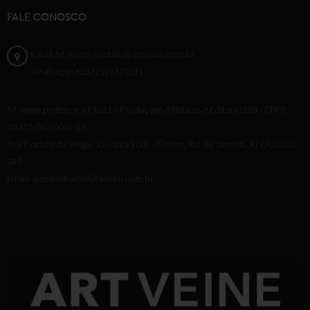
FALE CONOSCO
Email Art Veine: contato@artveine.com.br
Whatsapp: +5521991375591
Art Veine pertence a Fase 10 Produções Artísticas e Editora Ltda - CNPJ:
40.255.762/0001-53
Rua Evaristo da Veiga, 35 / sala 1008 - Centro, Rio de Janeiro, RJ CP.20031-
040
Email: administrador@fase10.com.br