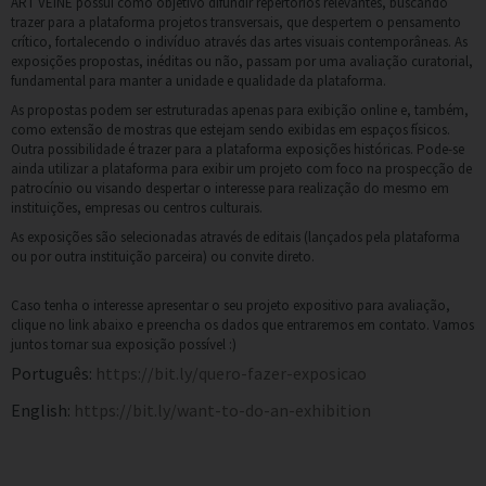
ART VEINE possui como objetivo difundir repertórios relevantes, buscando
trazer para a plataforma projetos transversais, que despertem o pensamento
crítico, fortalecendo o indivíduo através das artes visuais contemporâneas. As
exposições propostas, inéditas ou não, passam por uma avaliação curatorial,
fundamental para manter a unidade e qualidade da plataforma.
As propostas podem ser estruturadas apenas para exibição online e, também,
como extensão de mostras que estejam sendo exibidas em espaços físicos.
Outra possibilidade é trazer para a plataforma exposições históricas. Pode-se
ainda utilizar a plataforma para exibir um projeto com foco na prospecção de
patrocínio ou visando despertar o interesse para realização do mesmo em
instituições, empresas ou centros culturais.
As exposições são selecionadas através de editais (lançados pela plataforma
ou por outra instituição parceira) ou convite direto.
Caso tenha o interesse apresentar o seu projeto expositivo para avaliação,
clique no link abaixo e preencha os dados que entraremos em contato. Vamos
juntos tornar sua exposição possível :)
Português:
https://bit.ly/quero-fazer-exposicao
English:
https://bit.ly/want-to-do-an-exhibition