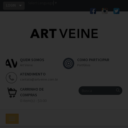
Select Language
▼
LOGIN
QUEM SOMOS
COMO PARTICIPAR
Art Veine
Portfólios
ATENDIMENTO
contato@artveine.com.br
CARRINHO DE
COMPRAS
0 item(s) - $0.00
Toggle
navigation