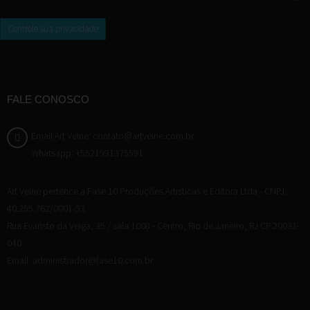
Controle sua privacidade
FALE CONOSCO
Email Art Veine: contato@artveine.com.br
Whatsapp: +5521991375591
Art Veine pertence a Fase 10 Produções Artísticas e Editora Ltda - CNPJ:
40.255.762/0001-53
Rua Evaristo da Veiga, 35 / sala 1008 - Centro, Rio de Janeiro, RJ CP.20031-
040
Email: administrador@fase10.com.br