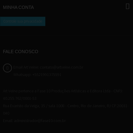
MINHA CONTA
Controle sua privacidade
FALE CONOSCO
Email Art Veine: contato@artveine.com.br
Whatsapp: +5521991375591
Art Veine pertence a Fase 10 Produções Artísticas e Editora Ltda - CNPJ:
40.255.762/0001-53
Rua Evaristo da Veiga, 35 / sala 1008 - Centro, Rio de Janeiro, RJ CP.20031-
040
Email: administrador@fase10.com.br