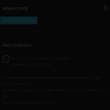
MINHA CONTA
Controle sua privacidade
FALE CONOSCO
Email Art Veine: contato@artveine.com.br
Whatsapp: +5521991375591
Art Veine pertence a Fase 10 Produções Artísticas e Editora Ltda - CNPJ:
40.255.762/0001-53
Rua Evaristo da Veiga, 35 / sala 1008 - Centro, Rio de Janeiro, RJ CP.20031-
040
Email: administrador@fase10.com.br