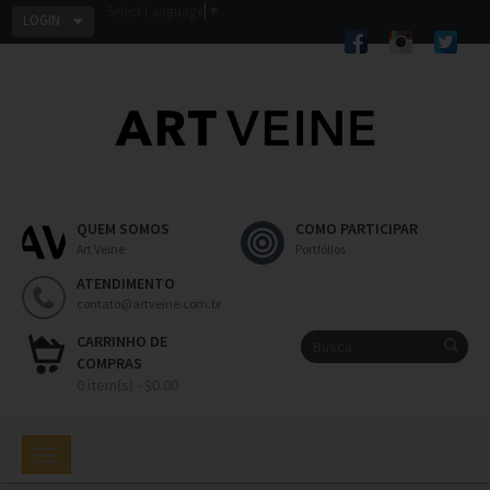
Select Language
▼
LOGIN
QUEM SOMOS
COMO PARTICIPAR
Art Veine
Portfólios
ATENDIMENTO
contato@artveine.com.br
CARRINHO DE
COMPRAS
0 item(s) - $0.00
Toggle
navigation