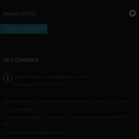
MINHA CONTA
Controle sua privacidade
FALE CONOSCO
Email Art Veine: contato@artveine.com.br
Whatsapp: +5521991375591
Art Veine pertence a Fase 10 Produções Artísticas e Editora Ltda - CNPJ:
40.255.762/0001-53
Rua Evaristo da Veiga, 35 / sala 1008 - Centro, Rio de Janeiro, RJ CP.20031-
040
Email: administrador@fase10.com.br