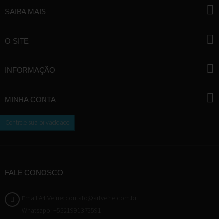
SAIBA MAIS
O SITE
INFORMAÇÃO
MINHA CONTA
Controle sua privacidade
FALE CONOSCO
Email Art Veine: contato@artveine.com.br
Whatsapp: +5521991375591