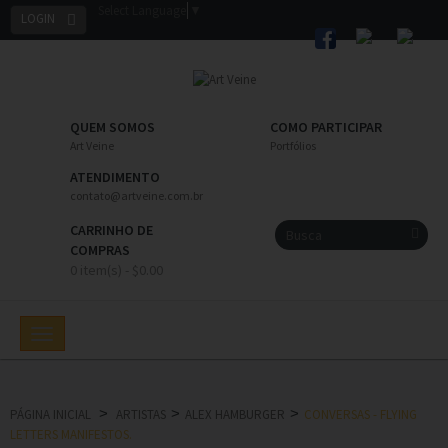
Select Language
▼
LOGIN
QUEM SOMOS
COMO PARTICIPAR
Art Veine
Portfólios
ATENDIMENTO
contato@artveine.com.br
CARRINHO DE
COMPRAS
0 item(s) - $0.00
Toggle
navigation
>
>
>
PÁGINA INICIAL
ARTISTAS
ALEX HAMBURGER
CONVERSAS - FLYING
LETTERS MANIFESTOS.