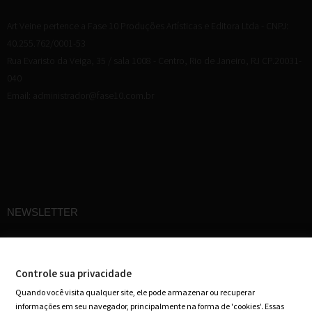
Art Veine pertence a Fase 10 Produções Artísticas e Editora Ltda - CNPJ:
40.255.762/0001-53
Rua Evaristo da Veiga, 35 / sala 1008 - Centro, Rio de Janeiro, RJ CP.20031-
040
Email: administrador@fase10.com.br
NEWSLETTER
Cadastre-se em nossa newsletter e receba ofertas especiais em seu e-mail
Controle sua privacidade
Quando você visita qualquer site, ele pode armazenar ou recuperar
informações em seu navegador, principalmente na forma de 'cookies'. Essas