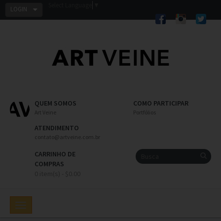
Select Language
▼
LOGIN
QUEM SOMOS
COMO PARTICIPAR
Art Veine
Portfólios
ATENDIMENTO
contato@artveine.com.br
CARRINHO DE
COMPRAS
0 item(s) - $0.00
Toggle
navigation