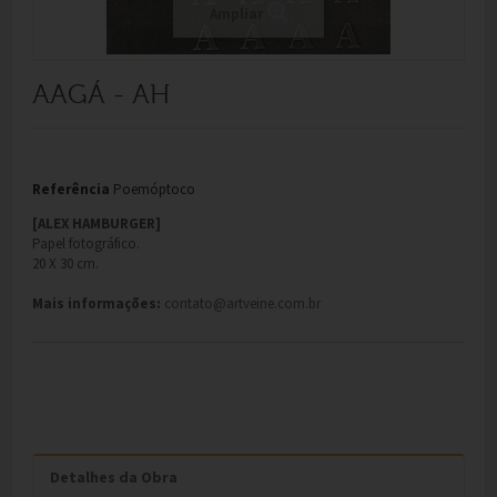
Ampliar
AAGÁ - AH
Referência
Poemóptoco
[ALEX HAMBURGER]
Papel fotográfico.
20 X 30 cm.
Mais informações:
contato@artveine.com.br
Detalhes da Obra