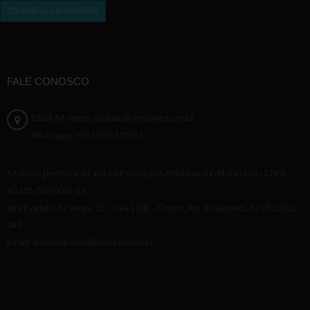
Controle sua privacidade
FALE CONOSCO
Email Art Veine: contato@artveine.com.br
Whatsapp: +5521991375591
Art Veine pertence a Fase 10 Produções Artísticas e Editora Ltda - CNPJ:
40.255.762/0001-53
Rua Evaristo da Veiga, 35 / sala 1008 - Centro, Rio de Janeiro, RJ CP.20031-
040
Email: administrador@fase10.com.br