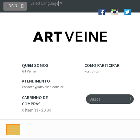
Select Language
▼
LOGIN
QUEM SOMOS
COMO PARTICIPAR
Art Veine
Portfólios
ATENDIMENTO
contato@artveine.com.br
CARRINHO DE
COMPRAS
0 item(s) - $0.00
Toggle
navigation