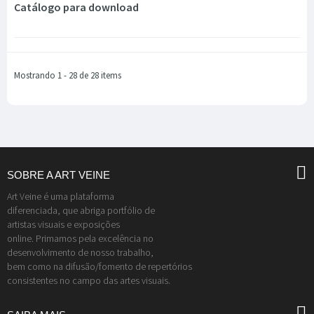
Catálogo para download
Mostrando 1 - 28 de 28 items
SOBRE A ART VEINE
Art Veine é uma plataforma
diferenciada, que abriga portfólio de
artistas visuais e exposições
online. Primamos pela excelência no
desenvolvimento de nosso trabalho,
bem como na difusão/fomento de repertórios
consistentes no campo das artes visuais.