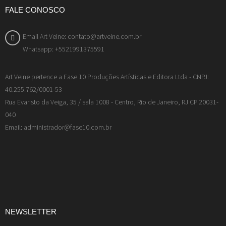
FALE CONOSCO
Email Art Veine: contato@artveine.com.br
Whatsapp: +5521991375591
Art Veine pertence a Fase 10 Produções Artísticas e Editora Ltda - CNPJ:
40.255.762/0001-53
Rua Evaristo da Veiga, 35 / sala 1008 - Centro, Rio de Janeiro, RJ CP.20031-
040
Email: administrador@fase10.com.br
NEWSLETTER