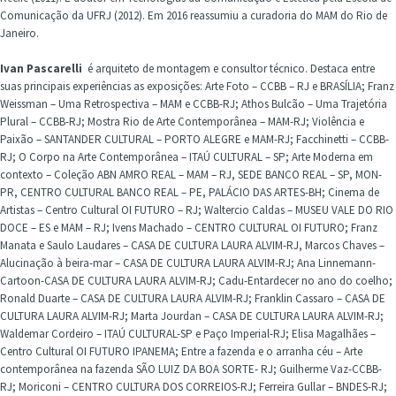
Comunicação da UFRJ (2012). Em 2016 reassumiu a curadoria do MAM do Rio de
Janeiro.
Ivan Pascarelli
é arquiteto de montagem e consultor técnico. Destaca entre
suas principais experiências as exposições: Arte Foto – CCBB – RJ e BRASÍLIA; Franz
Weissman – Uma Retrospectiva – MAM e CCBB-RJ; Athos Bulcão – Uma Trajetória
Plural – CCBB-RJ; Mostra Rio de Arte Contemporânea – MAM-RJ; Violência e
Paixão – SANTANDER CULTURAL – PORTO ALEGRE e MAM-RJ; Facchinetti – CCBB-
RJ; O Corpo na Arte Contemporânea – ITAÚ CULTURAL – SP; Arte Moderna em
contexto – Coleção ABN AMRO REAL – MAM – RJ, SEDE BANCO REAL – SP, MON-
PR, CENTRO CULTURAL BANCO REAL – PE, PALÁCIO DAS ARTES-BH; Cinema de
Artistas – Centro Cultural OI FUTURO – RJ; Waltercio Caldas – MUSEU VALE DO RIO
DOCE – ES e MAM – RJ; Ivens Machado – CENTRO CULTURAL OI FUTURO; Franz
Manata e Saulo Laudares – CASA DE CULTURA LAURA ALVIM-RJ, Marcos Chaves –
Alucinação à beira-mar – CASA DE CULTURA LAURA ALVIM-RJ; Ana Linnemann-
Cartoon-CASA DE CULTURA LAURA ALVIM-RJ; Cadu-Entardecer no ano do coelho;
Ronald Duarte – CASA DE CULTURA LAURA ALVIM-RJ; Franklin Cassaro – CASA DE
CULTURA LAURA ALVIM-RJ; Marta Jourdan – CASA DE CULTURA LAURA ALVIM-RJ;
Waldemar Cordeiro – ITAÚ CULTURAL-SP e Paço Imperial-RJ; Elisa Magalhães –
Centro Cultural OI FUTURO IPANEMA; Entre a fazenda e o arranha céu – Arte
contemporânea na fazenda SÃO LUIZ DA BOA SORTE- RJ; Guilherme Vaz-CCBB-
RJ; Moriconi – CENTRO CULTURA DOS CORREIOS-RJ; Ferreira Gullar – BNDES-RJ;