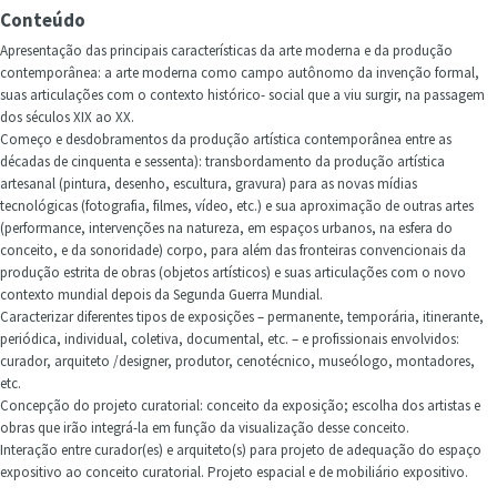
Conteúdo
Apresentação das principais características da arte moderna e da produção
contemporânea: a arte moderna como campo autônomo da invenção formal,
suas articulações com o contexto histórico- social que a viu surgir, na passagem
dos séculos XIX ao XX.
Começo e desdobramentos da produção artística contemporânea entre as
décadas de cinquenta e sessenta): transbordamento da produção artística
artesanal (pintura, desenho, escultura, gravura) para as novas mídias
tecnológicas (fotografia, filmes, vídeo, etc.) e sua aproximação de outras artes
(performance, intervenções na natureza, em espaços urbanos, na esfera do
conceito, e da sonoridade) corpo, para além das fronteiras convencionais da
produção estrita de obras (objetos artísticos) e suas articulações com o novo
contexto mundial depois da Segunda Guerra Mundial.
Caracterizar diferentes tipos de exposições – permanente, temporária, itinerante,
periódica, individual, coletiva, documental, etc. – e profissionais envolvidos:
curador, arquiteto /designer, produtor, cenotécnico, museólogo, montadores,
etc.
Concepção do projeto curatorial: conceito da exposição; escolha dos artistas e
obras que irão integrá-la em função da visualização desse conceito.
Interação entre curador(es) e arquiteto(s) para projeto de adequação do espaço
expositivo ao conceito curatorial. Projeto espacial e de mobiliário expositivo.