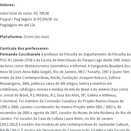
Valores:
Valor total do curso: R$ 789,00
Paypal / Pag Seguro 2x R$394,50 ou
PagSeguro em até 12x
Plataforma:
Zoom (ao vivo)
Currículo dos professores:
Fernando Cocchiarale
é professor de Filosofia do Departamento de Filosofia da
PUC-RJ (desde 1978) e da Escola de Artes Visuais do Parque Lage desde 1990. Autor
de livros como Abstracionismo Geométrico e Informal: A Vanguarda Brasileira dos
Anos 50 (com Anna Bella Geiger), Rio de Janeiro, MEC/ Funarte, 1987 e Quem Tem
medo da Arte Contemporânea, Recife, Fundação Joaquim Nabuco, Editora
Massangana, 2006, publicou cerca de 200 artigos, textos e resenhas em
coletâneas, catálogos Jornais e revistas de arte do Brasil e do exterior (tais como
o Jornal do Brasil, RJ; Módulo, RJ; Guia das Artes, SP; Galeria e ArtNexus,
Colombia). Foi membro da Comissão Curadora do Projeto Rumos Visuais de
1999 a 2000; curador-coordenador do mesmo Projeto entre 2001 / 2002 e, de
novembro de 2000 a agosto de 2007, curador do Museu de Arte Moderna do Rio de
Janeiro. Foi curador da Casa de Cultura Laura Alvim, no Rio de Janeiro
(2011/2012) e curador das mostras de arte contemporânea do Santander Cultural,
Recife (2011). É doutor em Tecnologias da Comunicação e Estética pela Escola de