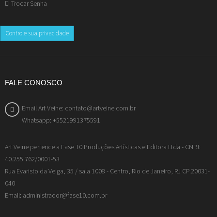
Trocar Senha
Controle sua privacidade
FALE CONOSCO
Email Art Veine: contato@artveine.com.br
Whatsapp: +5521991375591
Art Veine pertence a Fase 10 Produções Artísticas e Editora Ltda - CNPJ:
40.255.762/0001-53
Rua Evaristo da Veiga, 35 / sala 1008 - Centro, Rio de Janeiro, RJ CP.20031-
040
Email: administrador@fase10.com.br