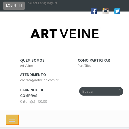
Select Language
▼
LOGIN
QUEM SOMOS
COMO PARTICIPAR
Art Veine
Portfólios
ATENDIMENTO
contato@artveine.com.br
CARRINHO DE
COMPRAS
0 item(s) - $0.00
Toggle
navigation