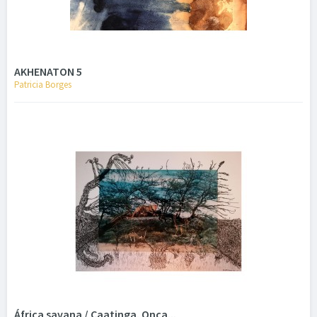
AKHENATON 5
Patricia Borges
África savana / Caatinga. Onça...